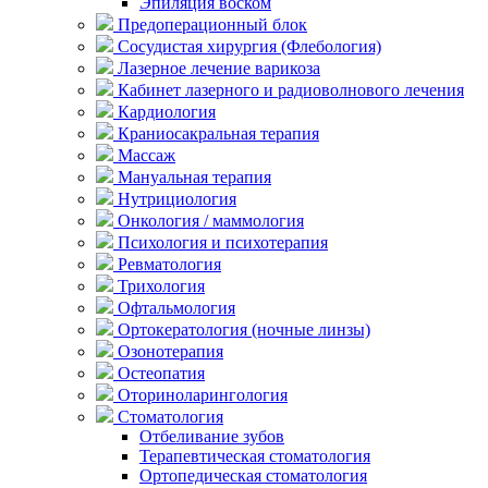
Эпиляция воском
Предоперационный блок
Сосудистая хирургия (Флебология)
Лазерное лечение варикоза
Кабинет лазерного и радиоволнового лечения
Кардиология
Краниосакральная терапия
Массаж
Мануальная терапия
Нутрициология
Онкология / маммология
Психология и психотерапия
Ревматология
Трихология
Офтальмология
Ортокератология (ночные линзы)
Озонотерапия
Остеопатия
Оториноларингология
Стоматология
Отбеливание зубов
Терапевтическая стоматология
Ортопедическая стоматология