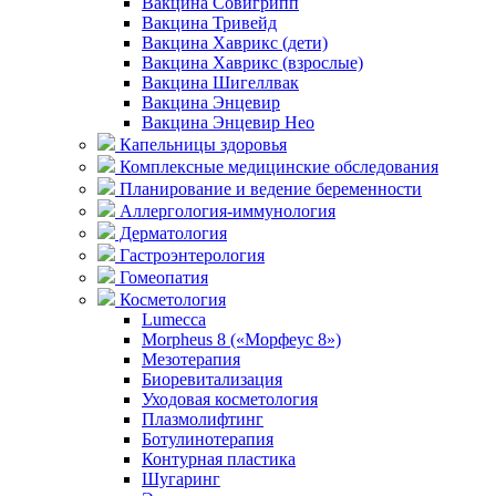
Вакцина Совигрипп
Вакцина Тривейд
Вакцина Хаврикс (дети)
Вакцина Хаврикс (взрослые)
Вакцина Шигеллвак
Вакцина Энцевир
Вакцина Энцевир Нео
Капельницы здоровья
Комплексные медицинские обследования
Планирование и ведение беременности
Аллергология-иммунология
Дерматология
Гастроэнтерология
Гомеопатия
Косметология
Lumecca
Morpheus 8 («Морфеус 8»)
Мезотерапия
Биоревитализация
Уходовая косметология
Плазмолифтинг
Ботулинотерапия
Контурная пластика
Шугаринг