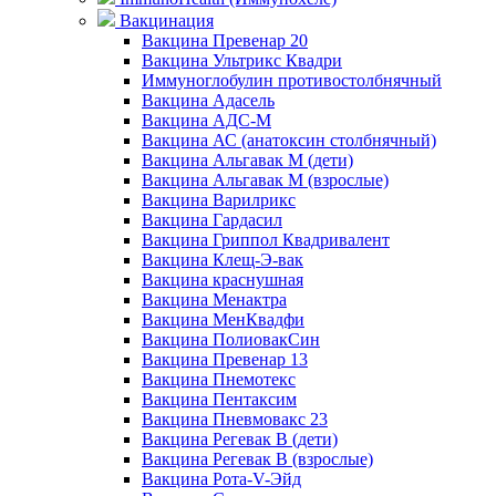
Вакцинация
Вакцина Превенар 20
Вакцина Ультрикс Квадри
Иммуноглобулин противостолбнячный
Вакцина Адасель
Вакцина АДС-М
Вакцина АС (анатоксин столбнячный)
Вакцина Альгавак М (дети)
Вакцина Альгавак М (взрослые)
Вакцина Варилрикс
Вакцина Гардасил
Вакцина Гриппол Квадривалент
Вакцина Клещ-Э-вак
Вакцина краснушная
Вакцина Менактра
Вакцина МенКвадфи
Вакцина ПолиовакСин
Вакцина Превенар 13
Вакцина Пнемотекс
Вакцина Пентаксим
Вакцина Пневмовакс 23
Вакцина Регевак В (дети)
Вакцина Регевак В (взрослые)
Вакцина Рота-V-Эйд