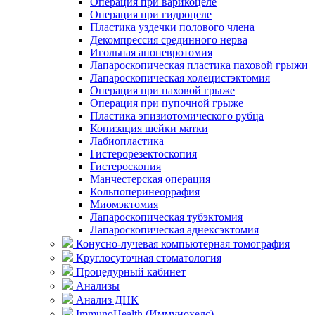
Операция при варикоцеле
Операция при гидроцеле
Пластика уздечки полового члена
Декомпрессия срединного нерва
Игольная апоневротомия
Лапароскопическая пластика паховой грыжи
Лапароскопическая холецистэктомия
Операция при паховой грыже
Операция при пупочной грыже
Пластика эпизиотомического рубца
Конизация шейки матки
Лабиопластика
Гистерорезектоскопия
Гистероскопия
Манчестерская операция
Кольпоперинеоррафия
Миомэктомия
Лапароскопическая тубэктомия
Лапароскопическая аднексэктомия
Конусно-лучевая компьютерная томография
Круглосуточная стоматология
Процедурный кабинет
Анализы
Анализ ДНК
ImmunoHealth (Иммунохелс)