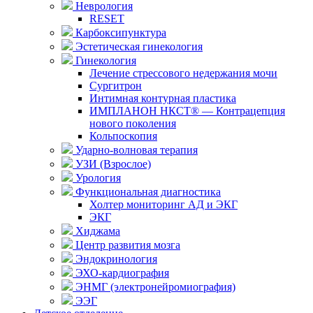
Неврология
RESET
Карбоксипунктура
Эстетическая гинекология
Гинекология
Лечение стрессового недержания мочи
Сургитрон
Интимная контурная пластика
ИМПЛАНОН НКСТ® — Контрацепция
нового поколения
Кольпоскопия
Ударно-волновая терапия
УЗИ (Взрослое)
Урология
Функциональная диагностика
Холтер мониторинг АД и ЭКГ
ЭКГ
Хиджама
Центр развития мозга
Эндокринология
ЭХО-кардиография
ЭНМГ (электронейромиография)
ЭЭГ