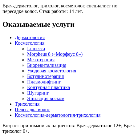
Врач-дерматолог, трихолог, косметолог, специалист по
пересадке волос. Стаж работы: 14 лет.
Оказываемые услуги
Дерматология
Косметология
Lumecca
Morpheus 8 («Морфеус 8»)
Мезотерапия
Биоревитализация
Уходовая косметология
Ботулинотерапия
Плазмолифтинг
Контурная пластика
Шугаринг
Эпиляция воском
Трихология
Пересадка волос
Косметология-дерматология-трихология
Возраст принимаемых пациентов: Врач-дерматолог 12+; Врач-
трихолог 0+.