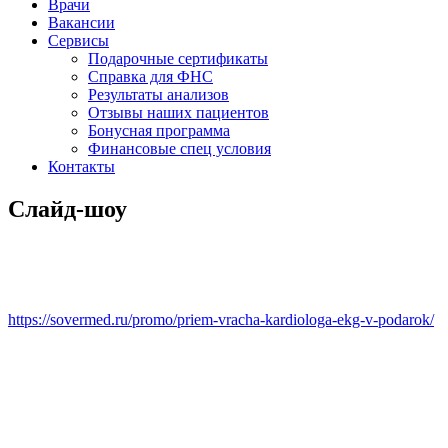
Врачи
Вакансии
Сервисы
Подарочные сертификаты
Справка для ФНС
Результаты анализов
Отзывы наших пациентов
Бонусная программа
Финансовые спец условия
Контакты
Слайд-шоу
https://sovermed.ru/promo/priem-vracha-kardiologa-ekg-v-podarok/