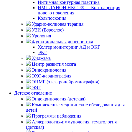
Интимная контурная пластика
ИМПЛАНОН НКСТ® — Контрацепция
нового поколения
Кольпоскопия
Ударно-волновая терапия
УЗИ (Взрослое)
Урология
Функциональная диагностика
Холтер мониторинг АД и ЭКГ
ЭКГ
Хиджама
Центр развития мозга
Эндокринология
ЭХО-кардиография
ЭНМГ (электронейромиография)
ЭЭГ
Детское отделение
Эндокринология (детская)
Комплексные медицинские обследования для
детей
Программы наблюдения
Аллергология-иммунология, гематология
(детская)