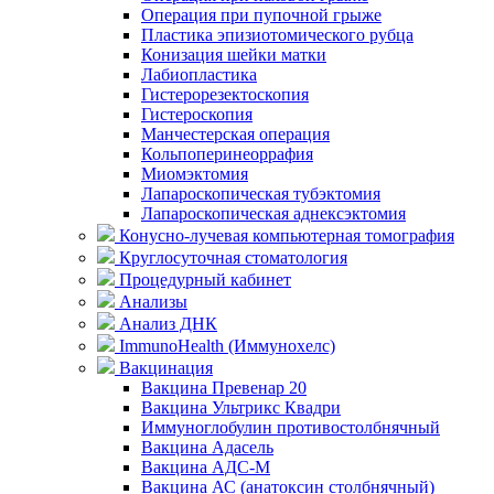
Операция при пупочной грыже
Пластика эпизиотомического рубца
Конизация шейки матки
Лабиопластика
Гистерорезектоскопия
Гистероскопия
Манчестерская операция
Кольпоперинеоррафия
Миомэктомия
Лапароскопическая тубэктомия
Лапароскопическая аднексэктомия
Конусно-лучевая компьютерная томография
Круглосуточная стоматология
Процедурный кабинет
Анализы
Анализ ДНК
ImmunoHealth (Иммунохелс)
Вакцинация
Вакцина Превенар 20
Вакцина Ультрикс Квадри
Иммуноглобулин противостолбнячный
Вакцина Адасель
Вакцина АДС-М
Вакцина АС (анатоксин столбнячный)