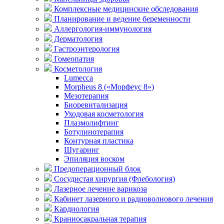
Комплексные медицинские обследования
Планирование и ведение беременности
Аллергология-иммунология
Дерматология
Гастроэнтерология
Гомеопатия
Косметология
Lumecca
Morpheus 8 («Морфеус 8»)
Мезотерапия
Биоревитализация
Уходовая косметология
Плазмолифтинг
Ботулинотерапия
Контурная пластика
Шугаринг
Эпиляция воском
Предоперационный блок
Сосудистая хирургия (Флебология)
Лазерное лечение варикоза
Кабинет лазерного и радиоволнового лечения
Кардиология
Краниосакральная терапия