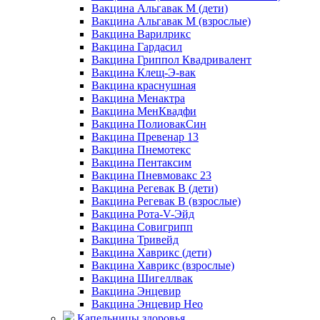
Вакцина Альгавак М (дети)
Вакцина Альгавак М (взрослые)
Вакцина Варилрикс
Вакцина Гардасил
Вакцина Гриппол Квадривалент
Вакцина Клещ-Э-вак
Вакцина краснушная
Вакцина Менактра
Вакцина МенКвадфи
Вакцина ПолиовакСин
Вакцина Превенар 13
Вакцина Пнемотекс
Вакцина Пентаксим
Вакцина Пневмовакс 23
Вакцина Регевак В (дети)
Вакцина Регевак В (взрослые)
Вакцина Рота-V-Эйд
Вакцина Совигрипп
Вакцина Тривейд
Вакцина Хаврикс (дети)
Вакцина Хаврикс (взрослые)
Вакцина Шигеллвак
Вакцина Энцевир
Вакцина Энцевир Нео
Капельницы здоровья