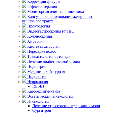
Коррекция фигуры
Рефлексотерапия
Мониторная очистка кишечника
Капсульное исследование желудочно-
кишечного тракта
Проктология
Видеогастроскопия (ФГДС)
Колоноскопия
Хирургия
Кистевая хирургия
Пересадка волос
Травматология-ортопедия
Лечение диабетической стопы
Подиатрия
Медицинский туризм
Подология
Неврология
RESET
Карбоксипунктура
Эстетическая гинекология
Гинекология
Лечение стрессового недержания мочи
Сургитрон