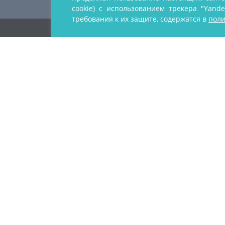
cookie) с использованием трекера "Yand
требования к их защите, содержатся в
поли
Copyright ©
2015 - 2026
СОВЕРМЕД — клинический медици