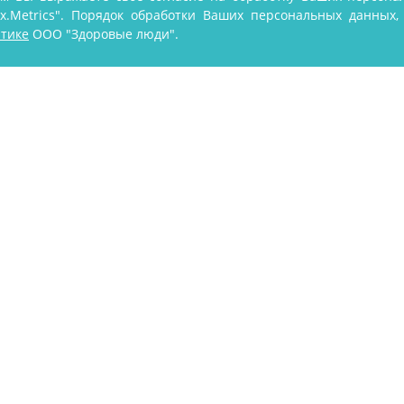
ex.Metrics". Порядок обработки Ваших персональных данных
тике
ООО "Здоровые люди".
нский центр г. Киров
, Все права защищены.