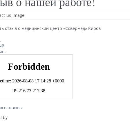
зыв о нашей работе!
ть отзыв о медицинский центр «Совермед» Киров
.
ый
ин.
 все отзывы
d by