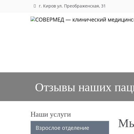
г. Киров
ул. Преображенская, 31
Skip to main content
Навигация
Отзывы наших пац
Боковая
Наши услуги
Мы
панель
Взрослое отделение