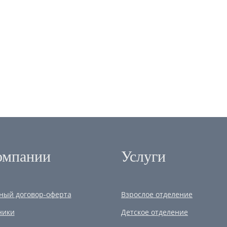
омпании
Услуги
ный договор-оферта
Взрослое отделение
ники
Детское отделение