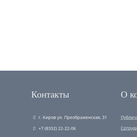
Подвал
Контакты
О к
г. Киров
ул. Преображенская, 31
Публич
Сотруд
+7 (8332) 22-22-06