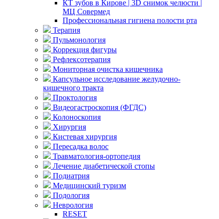
КТ зубов в Кирове | 3D снимок челюсти |
МЦ Совермед
Профессиональная гигиена полости рта
Терапия
Пульмонология
Коррекция фигуры
Рефлексотерапия
Мониторная очистка кишечника
Капсульное исследование желудочно-
кишечного тракта
Проктология
Видеогастроскопия (ФГДС)
Колоноскопия
Хирургия
Кистевая хирургия
Пересадка волос
Травматология-ортопедия
Лечение диабетической стопы
Подиатрия
Медицинский туризм
Подология
Неврология
RESET