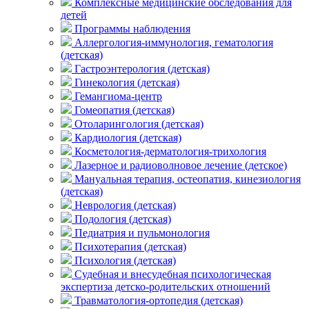
Комплексные медицинские обследования для
детей
Программы наблюдения
Аллергология-иммунология, гематология
(детская)
Гастроэнтерология (детская)
Гинекология (детская)
Гемангиома-центр
Гомеопатия (детская)
Отоларингология (детская)
Кардиология (детская)
Косметология-дерматология-трихология
Лазерное и радиоволновое лечение (детское)
Мануальная терапия, остеопатия, кинезиология
(детская)
Неврология (детская)
Подология (детская)
Педиатрия и пульмонология
Психотерапия (детская)
Психология (детская)
Судебная и внесудебная психологическая
экспертиза детско-родительских отношений
Травматология-ортопедия (детская)