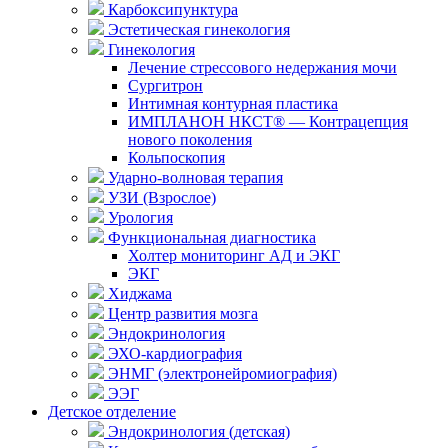
Карбоксипунктура
Эстетическая гинекология
Гинекология
Лечение стрессового недержания мочи
Сургитрон
Интимная контурная пластика
ИМПЛАНОН НКСТ® — Контрацепция
нового поколения
Кольпоскопия
Ударно-волновая терапия
УЗИ (Взрослое)
Урология
Функциональная диагностика
Холтер мониторинг АД и ЭКГ
ЭКГ
Хиджама
Центр развития мозга
Эндокринология
ЭХО-кардиография
ЭНМГ (электронейромиография)
ЭЭГ
Детское отделение
Эндокринология (детская)