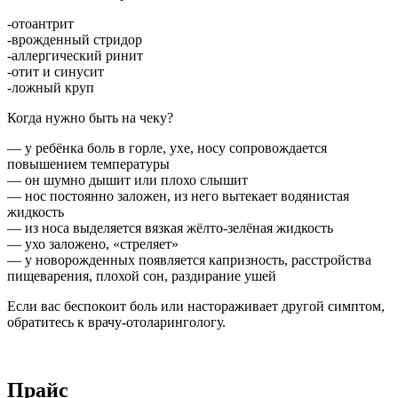
-отоантрит
-врожденный стридор
-аллергический ринит
-отит и синусит
-ложный круп
Когда нужно быть на чеку?
— у ребёнка боль в горле, ухе, носу сопровождается
повышением температуры
— он шумно дышит или плохо слышит
— нос постоянно заложен, из него вытекает водянистая
жидкость
— из носа выделяется вязкая жёлто-зелёная жидкость
— ухо заложено, «стреляет»
— у новорожденных появляется капризность, расстройства
пищеварения, плохой сон, раздирание ушей
Если вас беспокоит боль или настораживает другой симптом,
обратитесь к врачу-отоларингологу.
Прайс