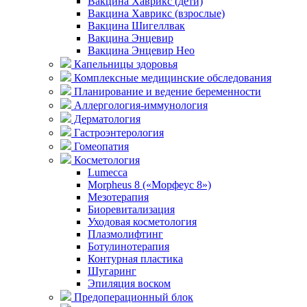
Вакцина Хаврикс (дети)
Вакцина Хаврикс (взрослые)
Вакцина Шигеллвак
Вакцина Энцевир
Вакцина Энцевир Нео
Капельницы здоровья
Комплексные медицинские обследования
Планирование и ведение беременности
Аллергология-иммунология
Дерматология
Гастроэнтерология
Гомеопатия
Косметология
Lumecca
Morpheus 8 («Морфеус 8»)
Мезотерапия
Биоревитализация
Уходовая косметология
Плазмолифтинг
Ботулинотерапия
Контурная пластика
Шугаринг
Эпиляция воском
Предоперационный блок