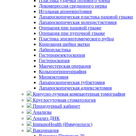
Пластика уздечки полового члена
Декомпрессия срединного нерва
Игольная апоневротомия
Лапароскопическая пластика паховой грыжи
Лапароскопическая холецистэктомия
Операция при паховой грыже
Операция при пупочной грыже
Пластика эпизиотомического рубца
Конизация шейки матки
Лабиопластика
Гистерорезектоскопия
Гистероскопия
Манчестерская операция
Кольпоперинеоррафия
Миомэктомия
Лапароскопическая тубэктомия
Лапароскопическая аднексэктомия
Конусно-лучевая компьютерная томография
Круглосуточная стоматология
Процедурный кабинет
Анализы
Анализ ДНК
ImmunoHealth (Иммунохелс)
Вакцинация
Вакцина Превенар 20