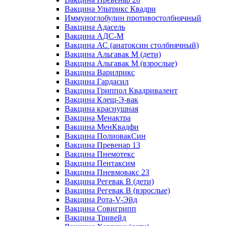
Вакцина Ультрикс Квадри
Иммуноглобулин противостолбнячный
Вакцина Адасель
Вакцина АДС-М
Вакцина АС (анатоксин столбнячный)
Вакцина Альгавак М (дети)
Вакцина Альгавак М (взрослые)
Вакцина Варилрикс
Вакцина Гардасил
Вакцина Гриппол Квадривалент
Вакцина Клещ-Э-вак
Вакцина краснушная
Вакцина Менактра
Вакцина МенКвадфи
Вакцина ПолиовакСин
Вакцина Превенар 13
Вакцина Пнемотекс
Вакцина Пентаксим
Вакцина Пневмовакс 23
Вакцина Регевак В (дети)
Вакцина Регевак В (взрослые)
Вакцина Рота-V-Эйд
Вакцина Совигрипп
Вакцина Тривейд