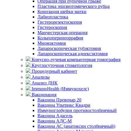
Операция при пупочной грыже
Пластика эпизиотомического рубца
Конизация шейки матки
Лабиопластика
Гистерорезектоскопия
Гистероскопия
Манчестерская операция
Кольпоперинеоррафия
Миомэктомия
Лапароскопическая тубэктомия
Лапароскопическая аднексэктомия
Конусно-лучевая компьютерная томография
Круглосуточная стоматология
Процедурный кабинет
Анализы
Анализ ДНК
ImmunoHealth (Иммунохелс)
Вакцинация
Вакцина Превенар 20
Вакцина Ультрикс Квадри
Иммуноглобулин противостолбнячный
Вакцина Адасель
Вакцина АДС-М
Вакцина АС (анатоксин столбнячный)