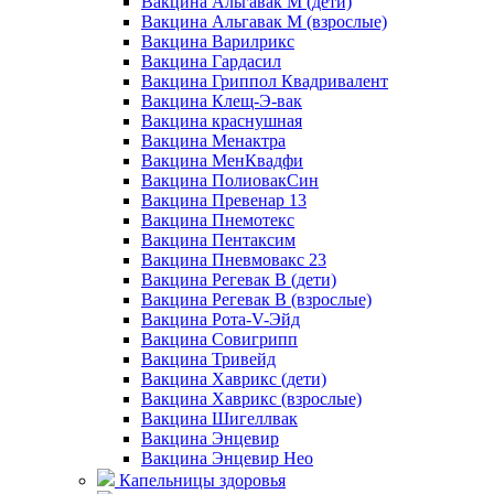
Вакцина Альгавак М (дети)
Вакцина Альгавак М (взрослые)
Вакцина Варилрикс
Вакцина Гардасил
Вакцина Гриппол Квадривалент
Вакцина Клещ-Э-вак
Вакцина краснушная
Вакцина Менактра
Вакцина МенКвадфи
Вакцина ПолиовакСин
Вакцина Превенар 13
Вакцина Пнемотекс
Вакцина Пентаксим
Вакцина Пневмовакс 23
Вакцина Регевак В (дети)
Вакцина Регевак В (взрослые)
Вакцина Рота-V-Эйд
Вакцина Совигрипп
Вакцина Тривейд
Вакцина Хаврикс (дети)
Вакцина Хаврикс (взрослые)
Вакцина Шигеллвак
Вакцина Энцевир
Вакцина Энцевир Нео
Капельницы здоровья