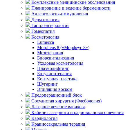
Комплексные медицинские обследования
Планирование и ведение беременности
Аллергология-иммунология
Дерматология
Гастроэнтерология
Гомеопатия
Косметология
Lumecca
Morpheus 8 («Морфеус 8»)
Мезотерапия
Биоревитализация
Уходовая косметология
Плазмолифтинг
Ботулинотерапия
Контурная пластика
Шугаринг
Эпиляция воском
Предоперационный блок
Сосудистая хирургия (Флебология)
Лазерное лечение варикоза
Кабинет лазерного и радиоволнового лечения
Кардиология
Краниосакральная терапия
Массаж