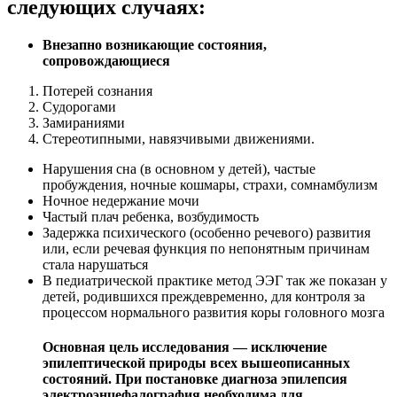
следующих случаях:
Внезапно возникающие состояния,
сопровождающиеся
Потерей сознания
Судорогами
Замираниями
Стереотипными, навязчивыми движениями.
Нарушения сна (в основном у детей), частые
пробуждения, ночные кошмары, страхи, сомнамбулизм
Ночное недержание мочи
Частый плач ребенка, возбудимость
Задержка психического (особенно речевого) развития
или, если речевая функция по непонятным причинам
стала нарушаться
В педиатрической практике метод ЭЭГ так же показан у
детей, родившихся преждевременно, для контроля за
процессом нормального развития коры головного мозга
Основная цель исследования — исключение
эпилептической природы всех вышеописанных
состояний.
При постановке диагноза эпилепсия
электроэнцефалография необходима для