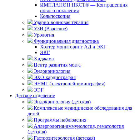
ИМПЛАНОН НКСТ® — Контрацепция
нового поколения
Кольпоскопия
Ударно-волновая терапия
УЗИ (Взрослое)
Урология
Функциональная диагностика
Холтер мониторинг АД и ЭКГ
ЭКГ
Хиджама
Центр развития мозга
Эндокринология
ЭХО-кардиография
ЭНМГ (электронейромиография)
ЭЭГ
Детское отделение
Эндокринология (детская)
Комплексные медицинские обследования для
детей
Программы наблюдения
Аллергология-иммунология, гематология
(детская)
Гастроэнтерология (детская)