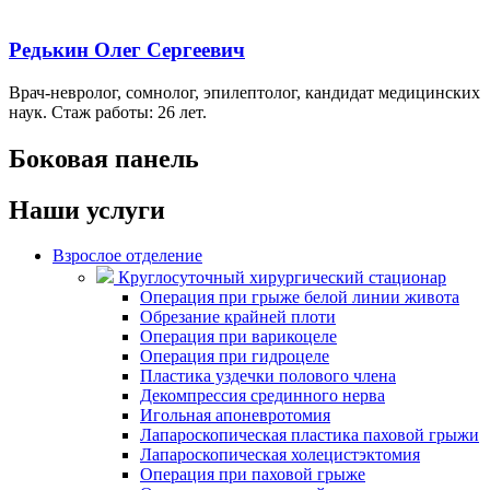
Редькин Олег Сергеевич
Врач-невролог, сомнолог, эпилептолог, кандидат медицинских
наук. Стаж работы: 26 лет.
Боковая панель
Наши услуги
Взрослое отделение
Круглосуточный хирургический стационар
Операция при грыже белой линии живота
Обрезание крайней плоти
Операция при варикоцеле
Операция при гидроцеле
Пластика уздечки полового члена
Декомпрессия срединного нерва
Игольная апоневротомия
Лапароскопическая пластика паховой грыжи
Лапароскопическая холецистэктомия
Операция при паховой грыже