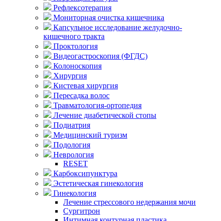
Рефлексотерапия
Мониторная очистка кишечника
Капсульное исследование желудочно-
кишечного тракта
Проктология
Видеогастроскопия (ФГДС)
Колоноскопия
Хирургия
Кистевая хирургия
Пересадка волос
Травматология-ортопедия
Лечение диабетической стопы
Подиатрия
Медицинский туризм
Подология
Неврология
RESET
Карбоксипунктура
Эстетическая гинекология
Гинекология
Лечение стрессового недержания мочи
Сургитрон
Интимная контурная пластика