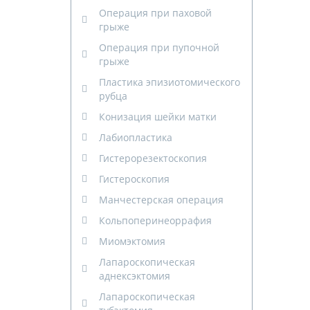
Операция при паховой
грыже
Операция при пупочной
грыже
Пластика эпизиотомического
рубца
Конизация шейки матки
Лабиопластика
Гистерорезектоскопия
Гистероскопия
Манчестерская операция
Кольпоперинеоррафия
Миомэктомия
Лапароскопическая
аднексэктомия
Лапароскопическая