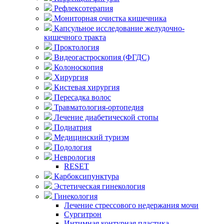
Рефлексотерапия
Мониторная очистка кишечника
Капсульное исследование желудочно-
кишечного тракта
Проктология
Видеогастроскопия (ФГДС)
Колоноскопия
Хирургия
Кистевая хирургия
Пересадка волос
Травматология-ортопедия
Лечение диабетической стопы
Подиатрия
Медицинский туризм
Подология
Неврология
RESET
Карбоксипунктура
Эстетическая гинекология
Гинекология
Лечение стрессового недержания мочи
Сургитрон
Интимная контурная пластика