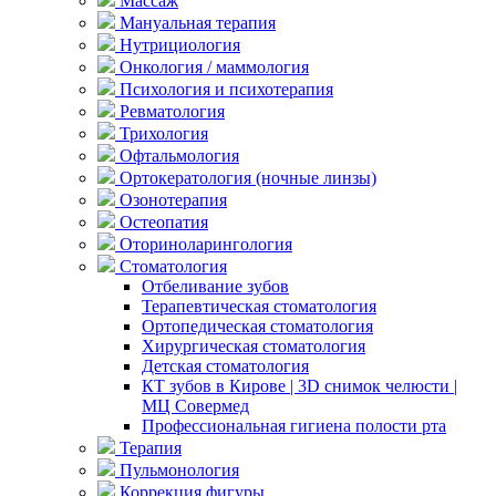
Массаж
Мануальная терапия
Нутрициология
Онкология / маммология
Психология и психотерапия
Ревматология
Трихология
Офтальмология
Ортокератология (ночные линзы)
Озонотерапия
Остеопатия
Оториноларингология
Стоматология
Отбеливание зубов
Терапевтическая стоматология
Ортопедическая стоматология
Хирургическая стоматология
Детская стоматология
КТ зубов в Кирове | 3D снимок челюсти |
МЦ Совермед
Профессиональная гигиена полости рта
Терапия
Пульмонология
Коррекция фигуры