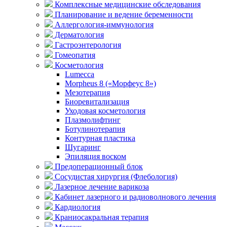
Комплексные медицинские обследования
Планирование и ведение беременности
Аллергология-иммунология
Дерматология
Гастроэнтерология
Гомеопатия
Косметология
Lumecca
Morpheus 8 («Морфеус 8»)
Мезотерапия
Биоревитализация
Уходовая косметология
Плазмолифтинг
Ботулинотерапия
Контурная пластика
Шугаринг
Эпиляция воском
Предоперационный блок
Сосудистая хирургия (Флебология)
Лазерное лечение варикоза
Кабинет лазерного и радиоволнового лечения
Кардиология
Краниосакральная терапия