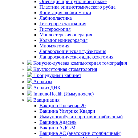
Операция при пупочной грыже
Пластика эпизиотомического рубца
Конизация шейки матки
Лабиопластика
Гистерорезектоскопия
Гистероскопия
Манчестерская операция
Кольпоперинеоррафия
Миомэктомия
Лапароскопическая тубэктомия
Лапароскопическая аднексэктомия
Конусно-лучевая компьютерная томография
Круглосуточная стоматология
Процедурный кабинет
Анализы
Анализ ДНК
ImmunoHealth (Иммунохелс)
Вакцинация
Вакцина Превенар 20
Вакцина Ультрикс Квадри
Иммуноглобулин противостолбнячный
Вакцина Адасель
Вакцина АДС-М
Вакцина АС (анатоксин столбнячный)