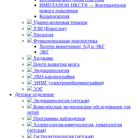
ИМПЛАНОН НКСТ® — Контрацепция
нового поколения
Кольпоскопия
Ударно-волновая терапия
УЗИ (Взрослое)
Урология
Функциональная диагностика
Холтер мониторинг АД и ЭКГ
ЭКГ
Хиджама
Центр развития мозга
Эндокринология
ЭХО-кардиография
ЭНМГ (электронейромиография)
ЭЭГ
Детское отделение
Эндокринология (детская)
Комплексные медицинские обследования для
детей
Программы наблюдения
Аллергология-иммунология, гематология
(детская)
Гастроэнтерология (детская)