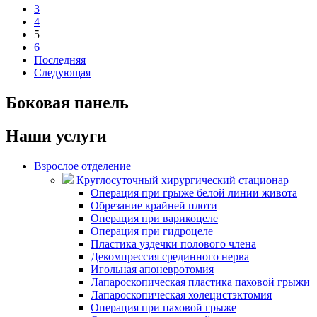
3
4
5
6
Последняя
Следующая
Боковая панель
Наши услуги
Взрослое отделение
Круглосуточный хирургический стационар
Операция при грыже белой линии живота
Обрезание крайней плоти
Операция при варикоцеле
Операция при гидроцеле
Пластика уздечки полового члена
Декомпрессия срединного нерва
Игольная апоневротомия
Лапароскопическая пластика паховой грыжи
Лапароскопическая холецистэктомия
Операция при паховой грыже