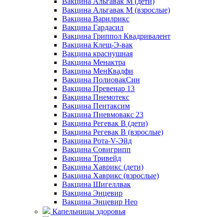
Вакцина Альгавак М (дети)
Вакцина Альгавак М (взрослые)
Вакцина Варилрикс
Вакцина Гардасил
Вакцина Гриппол Квадривалент
Вакцина Клещ-Э-вак
Вакцина краснушная
Вакцина Менактра
Вакцина МенКвадфи
Вакцина ПолиовакСин
Вакцина Превенар 13
Вакцина Пнемотекс
Вакцина Пентаксим
Вакцина Пневмовакс 23
Вакцина Регевак В (дети)
Вакцина Регевак В (взрослые)
Вакцина Рота-V-Эйд
Вакцина Совигрипп
Вакцина Тривейд
Вакцина Хаврикс (дети)
Вакцина Хаврикс (взрослые)
Вакцина Шигеллвак
Вакцина Энцевир
Вакцина Энцевир Нео
Капельницы здоровья